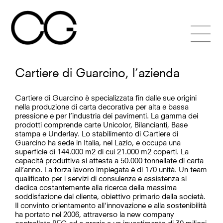
Skip
to
content
Cartiere di Guarcino, l’azienda
Cartiere di Guarcino è specializzata fin dalle sue origini
nella produzione di carta decorativa per alta e bassa
pressione e per l’industria dei pavimenti. La gamma dei
prodotti comprende carte Unicolor, Bilancianti, Base
stampa e Underlay. Lo stabilimento di Cartiere di
Guarcino ha sede in Italia, nel Lazio, e occupa una
superficie di 144.000 m2 di cui 21.000 m2 coperti. La
capacità produttiva si attesta a 50.000 tonnellate di carta
all’anno. La forza lavoro impiegata è di 170 unità. Un team
qualificato per i servizi di consulenza e assistenza si
dedica costantemente alla ricerca della massima
soddisfazione del cliente, obiettivo primario della società.
Il convinto orientamento all’innovazione e alla sostenibilità
ha portato nel 2006, attraverso la new company
controllata BEG srl e grazie a un investimento di 30 milioni